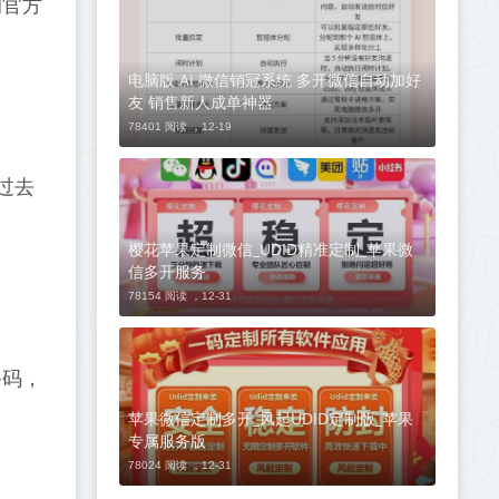
的官方
电脑版 Ai 微信销冠系统 多开微信自动加好
友 销售新人成单神器
78401 阅读 ，
12-19
过去
樱花苹果定制微信_UDID精准定制_苹果微
信多开服务
78154 阅读 ，
12-31
备码，
苹果微信定制多开_风起UDID定制版_苹果
专属服务版
78024 阅读 ，
12-31