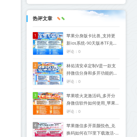
热评文章
1
苹果分身版卡比兽_支持更
新ios系统-90天版本TF兑换
模式微信
评论：0
2
林佑清安卓定制V是一款支
持微信分身和多开功能的激
活码软件
评论：0
3
苹果喷火龙激活码_多开分
身微信软件如何使用_苹果
喷火龙官网
评论：0
4
苹果微信多开茶颜悦色_兑
换码如何在TF里下载激活-