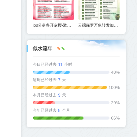
ios分身多开灰樱-激活码使用方法_苹果微信分身灰樱官网
云端森罗万象转发加秒抢一键克隆复制朋友圈_官方微信一键转发
似水流年
今日已经过去
11
小时
48%
这周已经过去
7
天
100%
本月已经过去
9
天
29%
今年已经过去
8
个月
66%