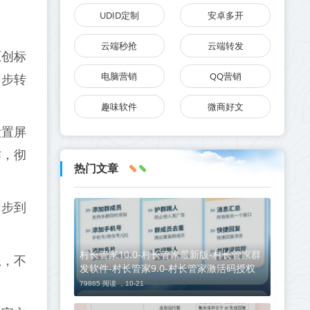
UDID定制
安卓多开
云端秒抢
云端转发
原创标
电脑营销
QQ营销
同步转
趣味软件
微商好文
设置屏
作，彻
热门文章
同步到
村长管家10.0-村长管家最新版-村长管家群
息，不
发软件-村长管家9.0-村长管家激活码授权
79865 阅读 ，
10-21