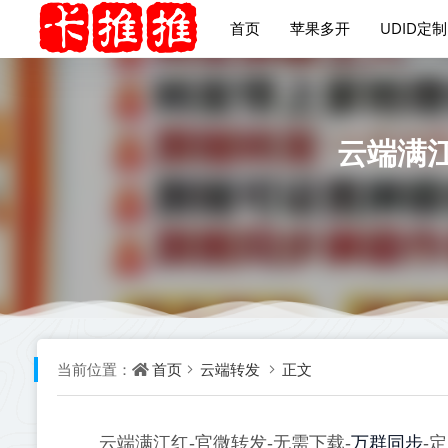
首页
苹果多开
UDID定制
云端满江
首页
云端转发
正文
当前位置：
万群同步
云端满江红-官微转发-无需下载-
-