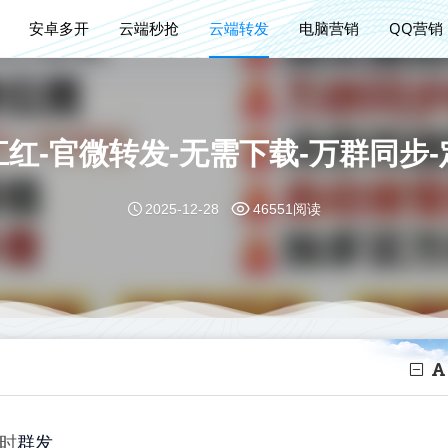
安卓多开
云端秒抢
云端转发
电脑营销
QQ营销
红-官微转发-无需下载-万群同步
2025-12-28
46551阅读
群发
定时