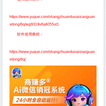
https://www.yuque.com/shangzhuanduoaixiaoguan
xitong/6q/wg9319v8a6055vt1
软件使用教程：
https://www.yuque.com/shangzhuanduoaixiaoguan
xitong/6q/