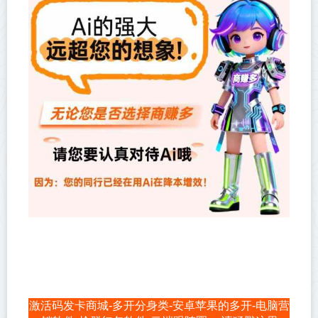
激活码发卡商城-多开分身类-安卓苹果的多开-电脑营