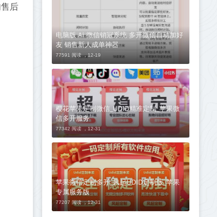
的售后
电脑版 Ai 微信销冠系统 多开微信自动加好
友 销售新人成单神器
77591 阅读 ，
12-19
樱花苹果定制微信_UDID精准定制_苹果微
信多开服务
77342 阅读 ，
12-31
苹果微信定制多开_风起UDID定制版_苹果
专属服务版
77207 阅读 ，
12-31