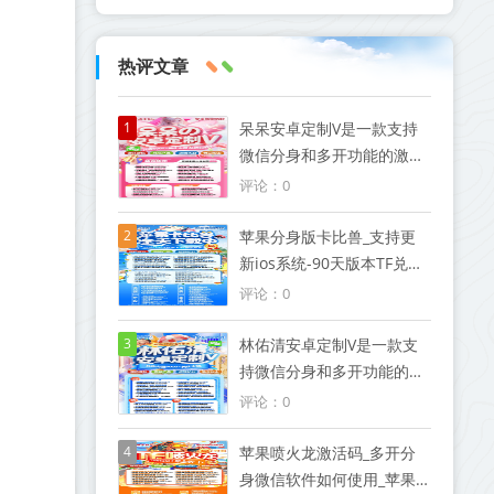
热评文章
1
呆呆安卓定制V是一款支持
微信分身和多开功能的激活
码软件
评论：0
2
苹果分身版卡比兽_支持更
新ios系统-90天版本TF兑换
模式微信
评论：0
3
林佑清安卓定制V是一款支
持微信分身和多开功能的激
活码软件
评论：0
4
苹果喷火龙激活码_多开分
身微信软件如何使用_苹果