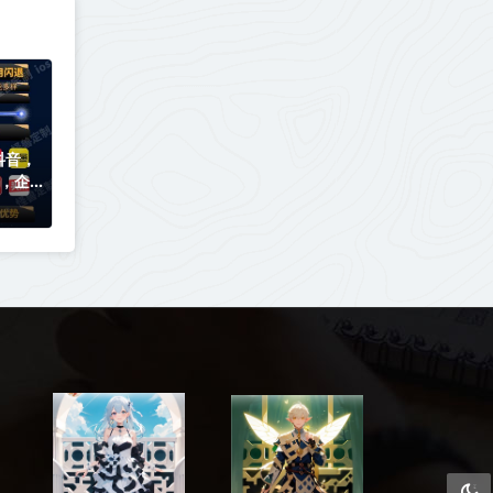
抖音，
，企