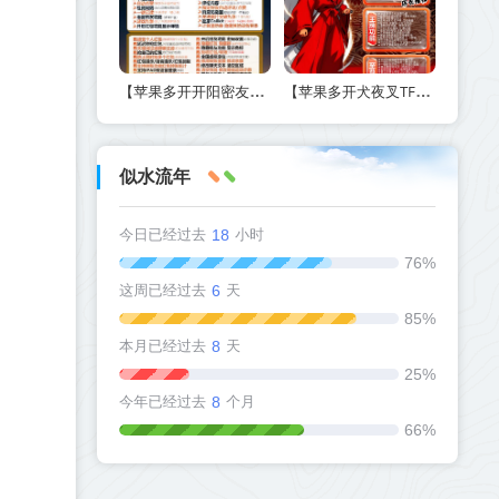
【苹果多开开阳密友功能-激活码商城版】另外支持虚拟视频功能
【苹果多开犬夜叉TF兑换激活码官网下载方法】如何实现定时群发和万群同步
似水流年
今日已经过去
18
小时
76%
这周已经过去
6
天
85%
本月已经过去
8
天
25%
今年已经过去
8
个月
66%