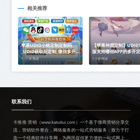
相关推荐
苹果UDID小铭定制定制码
【苹果神鹿定制】UDID
_UDID获取后定制_微信多开定
版支持哪些APP的多开
制版
7.11 W 阅读
7.3 W 阅读
联系我们
卡推推 营销（www.katuitui.com）一个基于微商营销分享交
流，营销软件整合，网络服务的一站式营销服务：致力于打
造一个经典软件分享网，为网民提供更方便的一站式网上冲