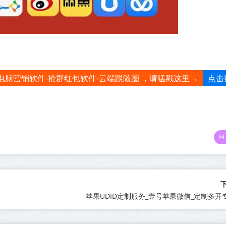
点击
电脑营销软件-抢群红包软件-云端跟随圈 ，请猛戳这里→
苹果UDID定制服务_壹号苹果微信_定制多开