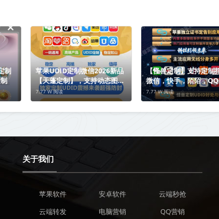
定制
苹果UDID定制微信2026新品
【怪兽定制】支持定制
定制
【天蓬定制】，支持动态图发
微信，快手，陌陌，QQ
布-支持分身其他app
业微信，是真的么
7.77 W 阅读
7.77 W 阅读
关于我们
苹果软件
安卓软件
云端秒抢
云端转发
电脑营销
QQ营销