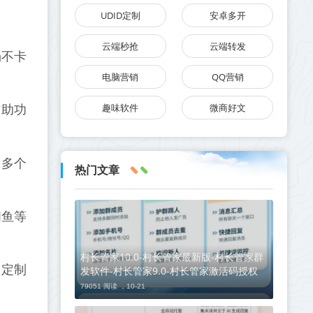
UDID定制
安卓多开
云端秒抢
云端转发
畅不卡
电脑营销
QQ营销
趣味软件
微商好文
辅助功
，多个
热门文章
闲鱼等
村长管家10.0-村长管家最新版-村长管家群
，定制
发软件-村长管家9.0-村长管家激活码授权
79051 阅读 ，
10-21