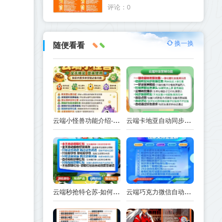
喷火龙官网
评论：0
换一换
随便看看
云端小怪兽功能介绍-使用注意事项
云端卡地亚自动同步跟随转发朋友圈_卡地亚官方微信一键转发
云端秒抢特仑苏-如何实现抢红包功能-工作原理解析
云端巧克力微信自动抢红包操作流程巧克力激活码续费云端秒抢辅助工具