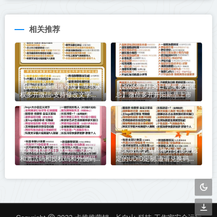
相关推荐
【激活码商城推荐版】苹果天
【2026年7月30日苹果多开汇
权多开微信-支持修改文字修
总】微信多开开阳新品上市
改内容
苹果微信多开草莓熊_兑换码
苹果微信龙马精神分身多开稳
和激活码和授权码和外侧码还
定的UDID定制,邀请兑换码购
有活动码如何分辨
买