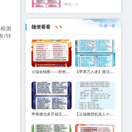
码软件
评论：0
换一换
随便看看
默检测
发/转
云端金钱豹——秒抢神器,超强防封,全天自动秒抢群红包
【苹果万人迷】激活码商城版本-定时群发-6开版本
苹果微信多开福宝_兑换码如何在TF里下载激活-外测码能下几个
【云端微群机器人小鱼人微信智能群聊机器人】正版激活码授权月卡季卡年卡