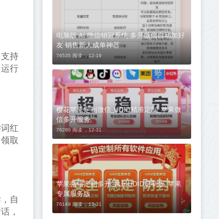
电脑版 Ai 微信销冠系统 多开微信自动加好
友 销售新人成单神器
。支持
76535 阅读 ，
12-19
，运行
樱花苹果定制微信_UDID精准定制_苹果微
信多开服务
键词红
76280 阅读 ，
12-31
；领取
苹果微信定制多开_风起UDID定制版_苹果
专属服务版
读，自
76149 阅读 ，
12-31
对话，