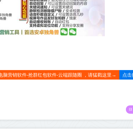
点击
电脑营销软件-抢群红包软件-云端跟随圈 ，请猛戳这里→