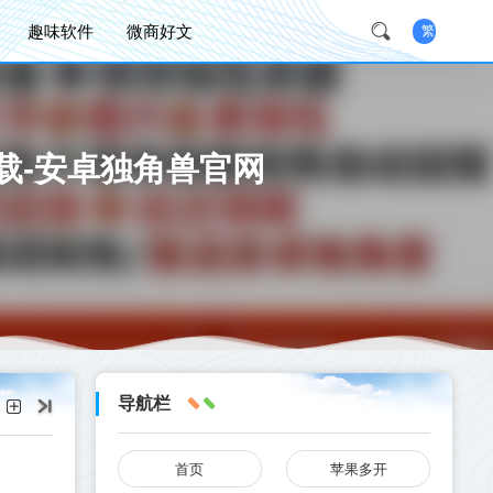
趣味软件
微商好文
繁
载-安卓独角兽官网
导航栏
首页
苹果多开