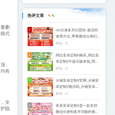
热评文章
批量删
1
ios分身多开幻思铃-激活码
板模式
使用方法_苹果微信分身幻
思铃官网
评论：0
2
阿比安卓定制V购买_阿比安
卓定制V不提示版本低_阿比
置顶、
安卓定制V测试版8.0
评论：0
群均有
3
火锅安卓定制V官网_火锅安
卓定制V激活码_火锅安卓定
制V地址_火锅安卓定制V微
评论：0
信多开
量，全
4
呆呆安卓定制V是一款支持
保护隐
微信分身和多开功能的激活