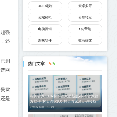
UDID定制
安卓多开
云端秒抢
云端转发
电脑营销
QQ营销
。超强
趣味软件
微商好文
号，还
友已删
热门文章
可选网
场景需
村长管家10.0-村长管家最新版-村长管家群
理还是
发软件-村长管家9.0-村长管家激活码授权
77995 阅读 ，
10-21