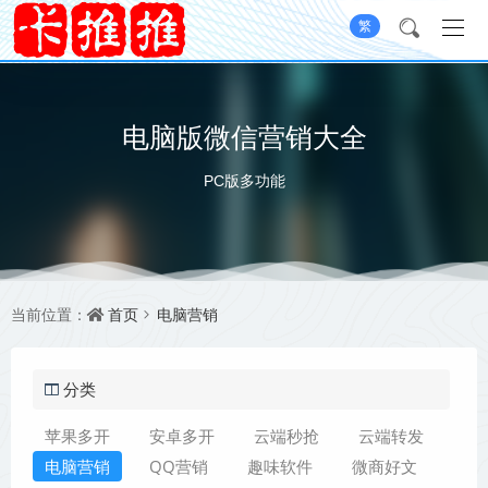
繁
电脑版微信营销大全
PC版多功能
首页
电脑营销
当前位置：
分类
苹果多开
安卓多开
云端秒抢
云端转发
电脑营销
QQ营销
趣味软件
微商好文