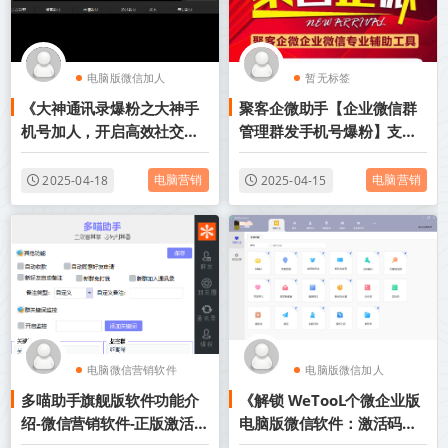
电脑版微信加人
暂无标签
《大神通讯录爆粉之大神手
聚客企微助手【企业微信群
电脑版通讯录协议
机号加人，开启高效社交时
管理群发手机号爆粉】支持
代》
群聊和好友关键词自动回复
文字、图片、网页和文件
电脑营销
电脑营销
2025-04-18
2025-04-15
电脑微信营销软件
电脑版微信加人
多喵助手旗舰版软件功能介
《解锁 WeTooL个微企业版
电脑版微信加人
电脑微信营销软件
绍-微信营销软件-正版激活码
电脑版微信软件：激活码及
授权
使用教程深度剖析》