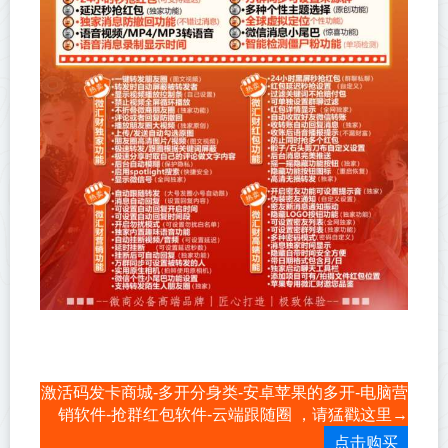
激活码发卡商城-多开分身类-安卓苹果的多开-电脑营
销软件-抢群红包软件-云端跟随圈 ，请猛戳这里→
点击购买