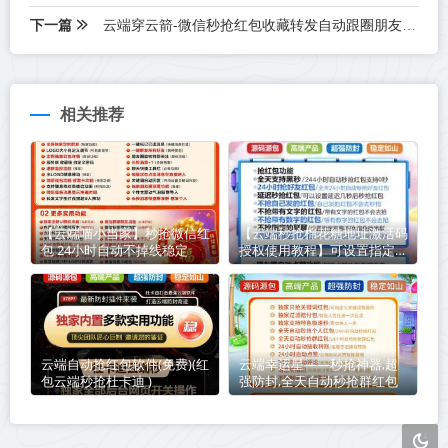
下一篇
云端穿云箭-微信秒抢红包收藏转发自动跟圈朋友圈自动点赞
相关推荐
【云端喵小当家】秒抢微信红
【云端秒抢棉花糖地址激活码
包 24小时自动不掉线稳定
授权使用教程】可设置指定群
不抢-过滤关键词
云端自动抢红包软件(免费)(红
云端幸运星——秒抢神器,超
包云端秒抢杜卡迪 )
强防封,全天自动秒抢群红包