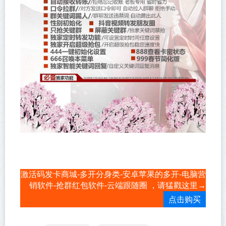
激活码发卡商城-多开分身类-安卓苹果的多开-电脑营
销软件-抢群红包软件-云端跟随圈 ，请猛戳这里→
点击购买