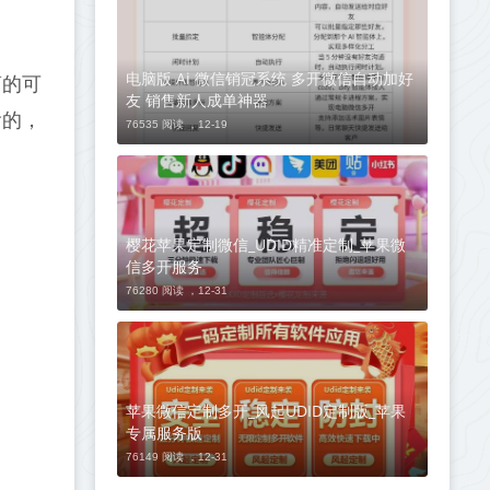
电脑版 Ai 微信销冠系统 多开微信自动加好
商的可
友 销售新人成单神器
啥的，
76535 阅读 ，
12-19
樱花苹果定制微信_UDID精准定制_苹果微
信多开服务
76280 阅读 ，
12-31
苹果微信定制多开_风起UDID定制版_苹果
专属服务版
76149 阅读 ，
12-31