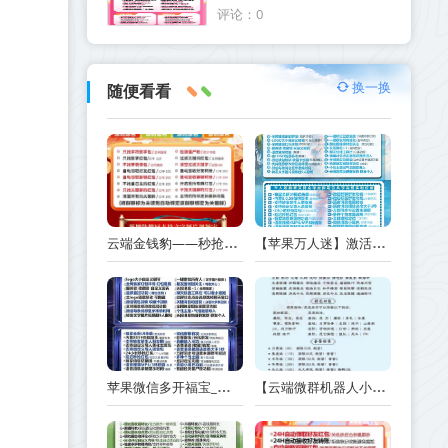
码软件
评论：0
换一换
随便看看
云端金钱豹——秒抢神器,超强防封,全天自动秒抢群红包
【苹果万人迷】激活码商城版本-定时群发-6开版本
苹果微信多开福宝_兑换码如何在TF里下载激活-外测码能下几个
【云端微群机器人小鱼人微信智能群聊机器人】正版激活码授权月卡季卡年卡