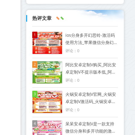
热评文章
1
ios分身多开幻思铃-激活码
使用方法_苹果微信分身幻
思铃官网
评论：0
2
阿比安卓定制V购买_阿比安
卓定制V不提示版本低_阿比
安卓定制V测试版8.0
评论：0
3
火锅安卓定制V官网_火锅安
卓定制V激活码_火锅安卓定
制V地址_火锅安卓定制V微
评论：0
信多开
4
呆呆安卓定制V是一款支持
微信分身和多开功能的激活