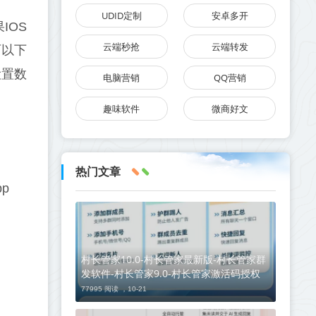
UDID定制
安卓多开
IOS
云端秒抢
云端转发
可以下
设置数
电脑营销
QQ营销
趣味软件
微商好文
热门文章
p
村长管家10.0-村长管家最新版-村长管家群
发软件-村长管家9.0-村长管家激活码授权
77995 阅读 ，
10-21