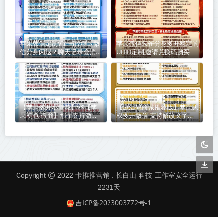
苹果韩信定制V证书掉签致微
苹果微信朱雀分身多开稳定的
信分身闪退？聊天记录会消失
UDID定制,邀请兑换码购买
吗？手把手教你避坑指南
【苹果多开小雪花】VS【苹
【激活码商城推荐版】苹果天
果初色-微商】那个支持激活
权多开微信-支持修改文字修
那商城提马
改内容
卡推推营销
科技
Copyright
2022
. 长白山
工作室安全运行
2231
天
吉ICP备2023003772号-1