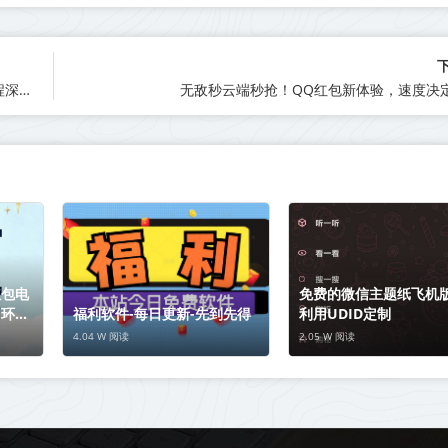
《解锁 WeTooL个微企业版 电脑版微信软件：激活码及使用教程深度剖析》
无敌秒云端秒抢！QQ红包新体验，速度决
红包电
免费的微信主题纸飞机版
？环境
福利软件-每日更新-先到先得
利用UDID定制
4.04 W 阅读
2.05 W 阅读