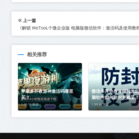
上一篇
相关推荐
苹果多开夜游神激活码哪里
微信多开分身云端转发
买？
脑软件如何防封更稳妥
+ 操作双重防封指南
1.96 W 阅读
1.99 W 阅读