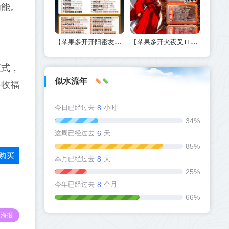
功能。
【苹果多开开阳密友功能-激活码商城版】另外支持虚拟视频功能
【苹果多开犬夜叉TF兑换激活码官网下载方法】如何实现定时群发和万群同步
模式，
似水流年
接收福
今日已经过去
8
小时
34%
这周已经过去
6
天
85%
购买
本月已经过去
8
天
25%
今年已经过去
8
个月
66%
海报