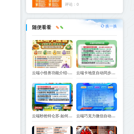
喷火龙官网
评论：0
换一换
随便看看
云端小怪兽功能介绍-使用注意事项
云端卡地亚自动同步跟随转发朋友圈_卡地亚官方微信一键转发
云端秒抢特仑苏-如何实现抢红包功能-工作原理解析
云端巧克力微信自动抢红包操作流程巧克力激活码续费云端秒抢辅助工具