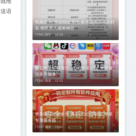
，既维
发送语
电脑版 Ai 微信销冠系统 多开微信自动加好
友 销售新人成单神器
77591 阅读 ，
12-19
樱花苹果定制微信_UDID精准定制_苹果微
信多开服务
77342 阅读 ，
12-31
苹果微信定制多开_风起UDID定制版_苹果
专属服务版
77207 阅读 ，
12-31