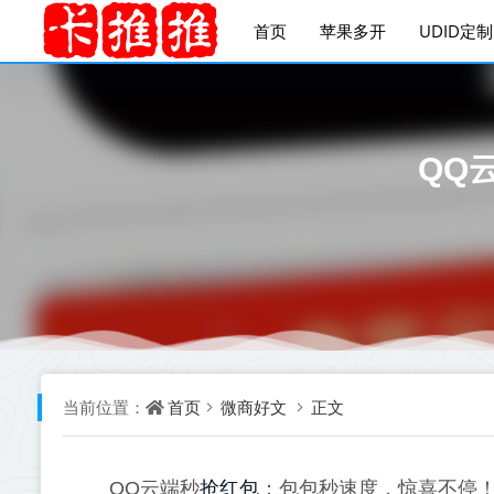
首页
苹果多开
UDID定制
QQ
首页
微商好文
正文
当前位置：
抢红包
QQ云端秒
：包包秒速度，惊喜不停