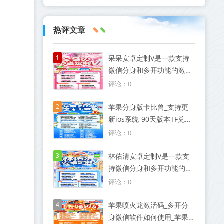
热评文章
1
呆呆安卓定制V是一款支持
微信分身和多开功能的激活
码软件
评论：0
2
苹果分身版卡比兽_支持更
新ios系统-90天版本TF兑换
模式微信
评论：0
3
林佑清安卓定制V是一款支
持微信分身和多开功能的激
活码软件
评论：0
4
苹果喷火龙激活码_多开分
身微信软件如何使用_苹果