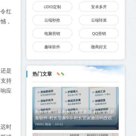
UDID定制
安卓多开
口令红
云端秒抢
云端转发
遗憾，
电脑营销
QQ营销
趣味软件
微商好文
，还是
热门文章
，支持
的响应
村长管家10.0-村长管家最新版-村长管家群
发软件-村长管家9.0-村长管家激活码授权
79051 阅读 ，
10-21
延迟时