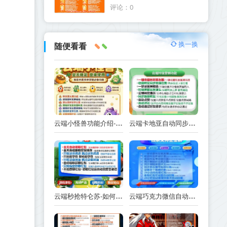
喷火龙官网
评论：0
换一换
随便看看
云端小怪兽功能介绍-使用注意事项
云端卡地亚自动同步跟随转发朋友圈_卡地亚官方微信一键转发
云端秒抢特仑苏-如何实现抢红包功能-工作原理解析
云端巧克力微信自动抢红包操作流程巧克力激活码续费云端秒抢辅助工具