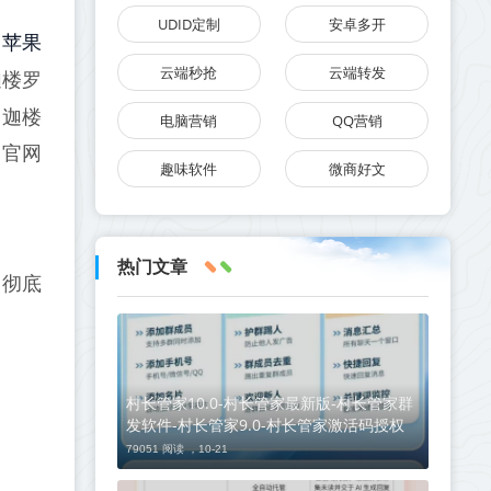
UDID定制
安卓多开
苹果
罗
云端秒抢
云端转发
迦楼罗
，迦楼
电脑营销
QQ营销
罗官网
趣味软件
微商好文
热门文章
，彻底
村长管家10.0-村长管家最新版-村长管家群
发软件-村长管家9.0-村长管家激活码授权
79051 阅读 ，
10-21