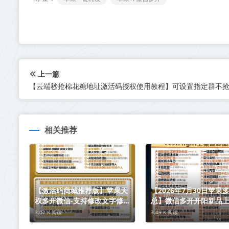
上一篇
相关推荐
【激活码商城推荐版】苹果天
【2026年7月30日苹果
权多开微信-支持修改文字修改
总】微信多开开阳新品
内容
3.02 K 阅读
3.49 K 阅读