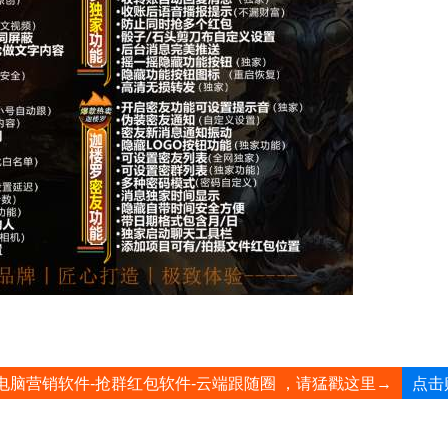
点击
电脑营销软件-抢群红包软件-云端跟随圈 ，请猛戳这里→