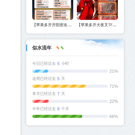
【苹果多开开阳密友功能-激活码商城版】另外支持虚拟视频功能
【苹果多开犬夜叉TF兑换激活码官网下载方法】如何实现定时群发和万群同步
似水流年
今日已经过去
5
小时
21%
这周已经过去
5
天
71%
本月已经过去
7
天
22%
今年已经过去
8
个月
66%