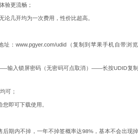
、体验更流畅；
微信，无论几开均为一次费用，性价比超高。
：www.pgyer.com/udid（复制到苹果手机自带浏
安装——输入锁屏密码（无密码可点取消）——长按UDID复
单均可；
送给您即可下载使用。
售后期内不掉，一年不掉签概率达98%，基本不会出现