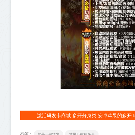
激活码发卡商城-多开分身类-安卓苹果的多开-
标签：
苹果一键转发
苹果TF微信多开