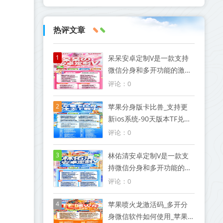
热评文章
1
呆呆安卓定制V是一款支持
微信分身和多开功能的激活
码软件
评论：0
2
苹果分身版卡比兽_支持更
新ios系统-90天版本TF兑换
模式微信
评论：0
3
林佑清安卓定制V是一款支
持微信分身和多开功能的激
活码软件
评论：0
4
苹果喷火龙激活码_多开分
身微信软件如何使用_苹果