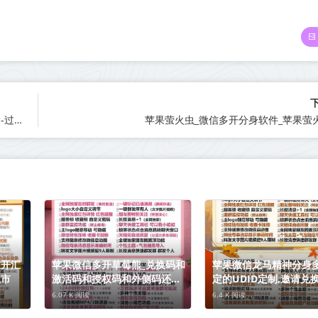
【云端秒抢棉花糖地址激活码授权使用教程】可设置指定群不抢-过滤关键词
苹果萤火虫_微信多开分身软件_苹果萤
多开汇
苹果微信多开草莓熊_兑换码和
苹果微信龙马精神分身
上市
激活码和授权码和外侧码还有
定的UDID定制,邀请兑
活动码如何分辨
买
6.07 K 阅读
6.4 K 阅读