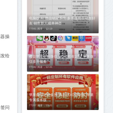
电脑版 Ai 微信销冠系统 多开微信自动加好
友 销售新人成单神器
77591 阅读 ，
12-19
览器操
制发给
樱花苹果定制微信_UDID精准定制_苹果微
信多开服务
77342 阅读 ，
12-31
苹果微信定制多开_风起UDID定制版_苹果
专属服务版
77207 阅读 ，
12-31
掉签问