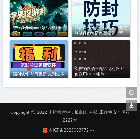
苹果多开夜游神激活码哪里
微信多开分身云端转发红包电
买？
脑软件如何防封更稳妥？环境
+ 操作双重防封指南
免费的微信主题纸飞机版-如
福利软件-每日更新-先到先得
何利用UDID定制
卡推推营销
科技
Copyright
2022
. 长白山
工作室安全运行
2227
天
吉ICP备2023003772号-1